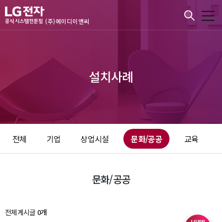
본문바로가기
(주)에이디이앤씨
설치사례
전체
기업
상업시설
문화/공공
교육
문화/공공
전체게시글
0개