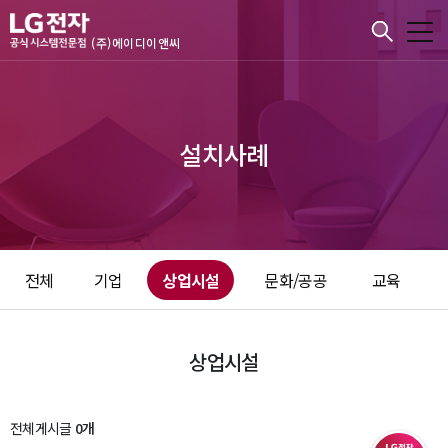
본문바로가기
(주)에이디이앤씨
설치사례
전체
기업
상업시설
문화/공공
교육
상업시설
전체게시글
0개