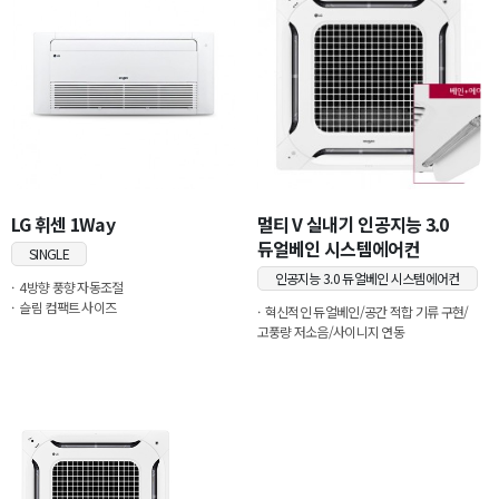
LG 휘센 1Way
멀티 V 실내기 인공지능 3.0
듀얼베인 시스템에어컨
SINGLE
인공지능 3.0 듀얼베인 시스템에어컨
4방향 풍향 자동조절
슬림 컴팩트 사이즈
혁신적인 듀얼베인/공간 적합 기류 구현/
고풍량 저소음/사이니지 연동