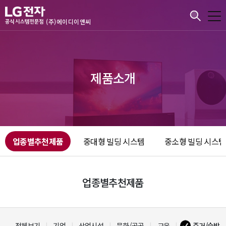
본문바로가기
(주)에이디이앤씨
제품소개
업종별추천제품
중대형 빌딩 시스템
중소형 빌딩 시스템
업종별추천제품
전체보기
기업
상업시설
문화/공공
교육
주거/숙박